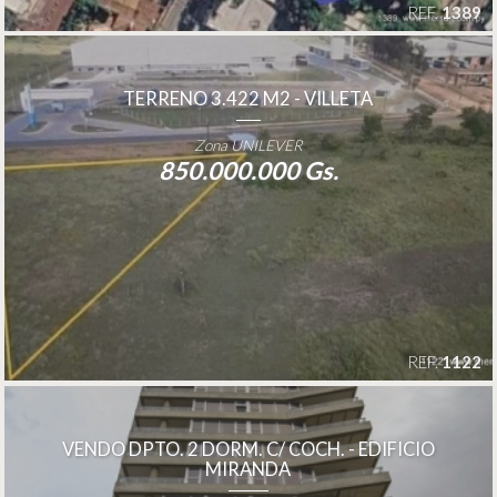
REF.
1389
TERRENO 3.422 M2 - VILLETA
Zona UNILEVER
850.000.000 Gs.
REF.
1122
VENDO DPTO. 2 DORM. C/ COCH. - EDIFICIO
MIRANDA