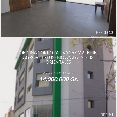
REF.
1318
OFICINA CORPORATIVA 267 M2 - EDIF.
AGROVET - EUSEBIO AYALA ESQ. 33
ORIENTALES
Zona COMISARIA 7°
14.000.000 Gs.
REF.
91