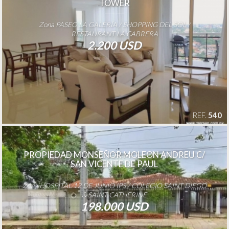
TOWER
Zona PASEO LA GALERÍA / SHOPPING DEL SOL /
RESTAURANT LA CABRERA
2.200 USD
REF.
540
PROPIEDAD MONSEÑOR MOLEON ANDREU C/
SAN VICENTE DE PAUL
Zona HOSPITAL 12 DE JUNIO IPS / COLEGIO SAINT DIEGO
& SAINT CATHERINE
198.000 USD