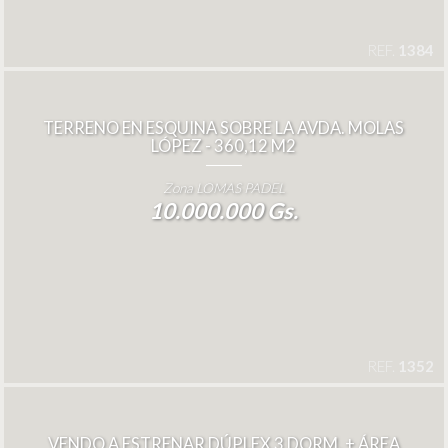
REF.
1384
TERRENO EN ESQUINA SOBRE LA AVDA. MOLAS
LÓPEZ - 360,12 M2
Zona LOMAS PADEL
10.000.000 Gs.
REF.
1352
VENDO A ESTRENAR DÚPLEX 3 DORM. + ÁREA