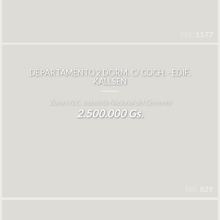
REF.
1177
DEPARTAMENTO 2 DORM. C/ COCH. - EDIF.
KALLSEN
Zona I.N.C. Industria Nacional del Cemento
2.500.000 Gs.
REF.
829