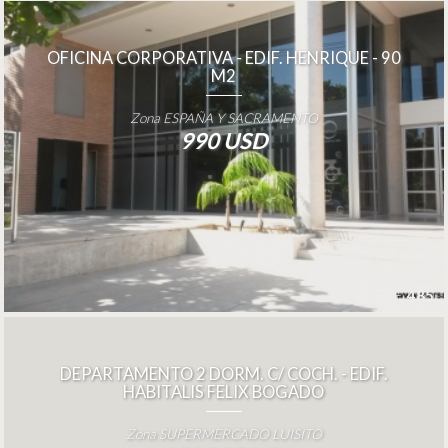
OFICINA CORPORATIVA - EDIF. HENRIQUE - 90
M2
Zona ESPAÑA Y SACRAMENTO
990 USD
REF.
485
DEPARTAMENTO 2 DORM. C/ COCH. - EDIF.
HABITALIS FELIX BOGADO
Zona SUPERMERCADO LUISITO