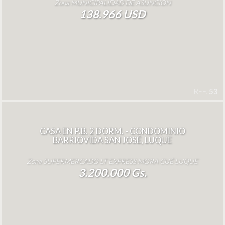
Zona MUNICIPALIDAD DE ASUNCION
138.966 USD
REF.
53
CASA EN P.B. 2 DORM. - CONDOMINIO
BARRIOVIDA SAN JOSÉ, LUQUE
Zona SUPERMERCADO LT EXPRESS MORA CUÉ LUQUE
3.200.000 Gs.