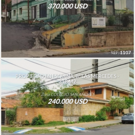
370.000 USD
REF.
1107
PROPIEDAD EN ESQUINA, Bº LAS MERCEDES -
318 M2
Zona COLEGIO SAN ANDRÉS
240.000 USD