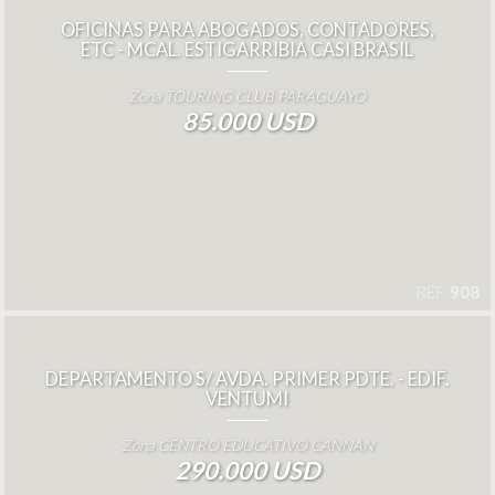
OFICINAS PARA ABOGADOS, CONTADORES,
ETC - MCAL. ESTIGARRIBIA CASI BRASIL
Zona TOURING CLUB PARAGUAYO
85.000 USD
REF.
908
DEPARTAMENTO S/ AVDA. PRIMER PDTE. - EDIF.
VENTUMI
Zona CENTRO EDUCATIVO CANNAN
290.000 USD