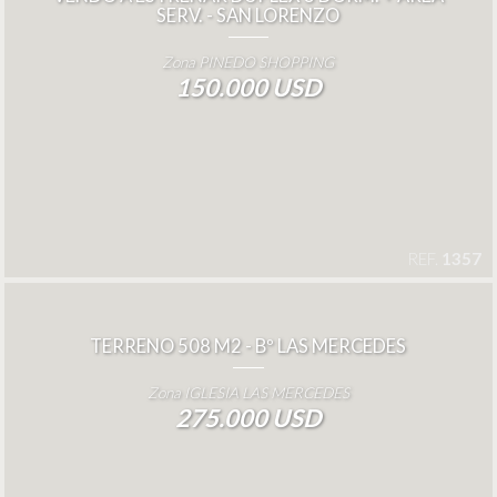
SERV. - SAN LORENZO
Zona PINEDO SHOPPING
150.000 USD
REF.
1357
TERRENO 508 M2 - Bº LAS MERCEDES
Zona IGLESIA LAS MERCEDES
275.000 USD