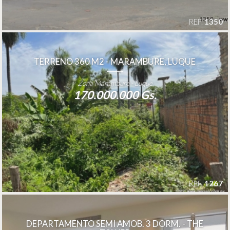
REF.
1350
TERRENO 360 M2 - MARAMBURE, LUQUE
Zona Marambure - Luque
170.000.000 Gs.
REF.
1267
DEPARTAMENTO SEMI AMOB. 3 DORM. - THE