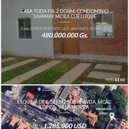
CASA TODA P.B. 2 DORM. CONDOMINIO
TAVAMAY MORA CUÉ LUQUE
Zona SUPERMERCADO LOS JARDINES MORA CUE
480.000.000 Gs.
REF.
1160
ESQUINA DE 1.025 M2 SOBRE AVDA. MCAL.
LÓPEZ - VILLA MORRA
Zona TOYOTOSHI
1.285.000 USD