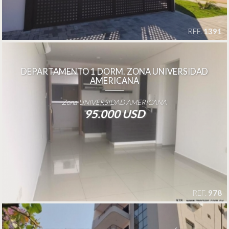
REF.
1391
DEPARTAMENTO 1 DORM. ZONA UNIVERSIDAD
AMERICANA
Zona UNIVERSIDAD AMERICANA
95.000 USD
REF.
978