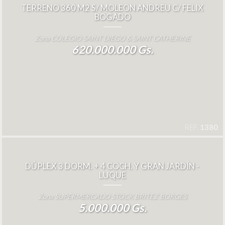
TERRENO 360 M2 S/ MOLEON ANDREU C/ FELIX
BOGADO
Zona COLEGIO SAINT DIEGO & SAINT CATHERINE
620.000.000 Gs.
REF.
1380
DÚPLEX 3 DORM. + 4 COCH. Y GRAN JARDÍN -
LUQUE
Zona SUPERMERCADO STOCK BRITEZ BORGES
5.000.000 Gs.