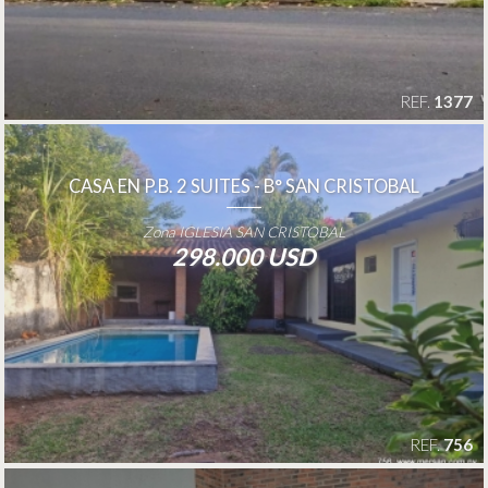
REF.
1377
CASA EN P.B. 2 SUITES - B° SAN CRISTOBAL
Zona IGLESIA SAN CRISTOBAL
298.000 USD
REF.
756