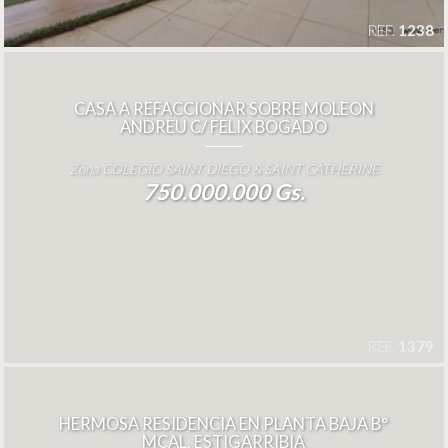
REF.
1238
CASA A REFACCIONAR SOBRE MOLEON
ANDREU C/ FELIX BOGADO
Zona COLEGIO SAINT DIEGO & SAINT CATHERINE
750.000.000 Gs.
REF.
1379
HERMOSA RESIDENCIA EN PLANTA BAJA B°
MCAL. ESTIGARRIBIA