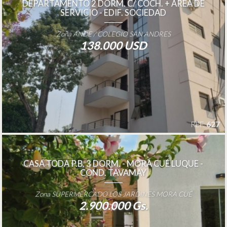
DEPARTAMENTO 2 DORM. C/ COCH. + ÁREA DE
SERVICIO - EDIF. SOCIEDAD
Zona ANDE / COLEGIO SAN ANDRES
138.000 USD
REF.
627
CASA TODA P.B. 3 DORM. - MORA CUÉ LUQUE -
COND. TAVAMAY
Zona SUPERMERCADO LOS JARDINES MORA CUÉ
2.900.000 Gs.