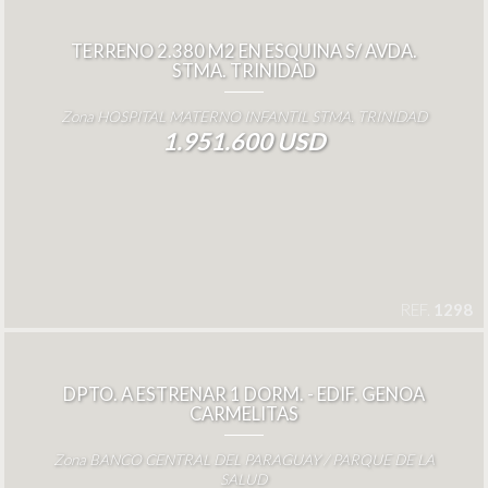
TERRENO 2.380 M2 EN ESQUINA S/ AVDA.
STMA. TRINIDAD
Zona HOSPITAL MATERNO INFANTIL STMA. TRINIDAD
1.951.600 USD
REF.
1298
DPTO. A ESTRENAR 1 DORM. - EDIF. GENOA
CARMELITAS
Zona BANCO CENTRAL DEL PARAGUAY / PARQUE DE LA
SALUD