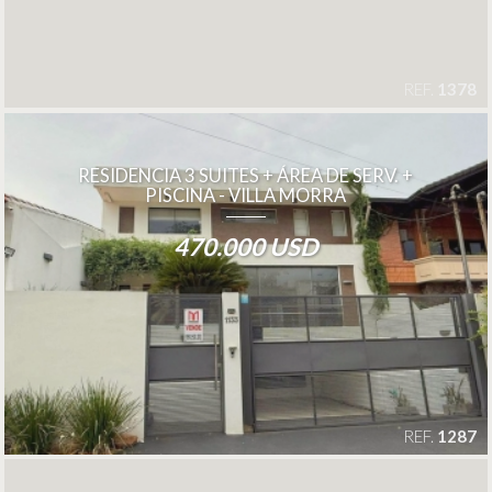
REF.
1378
RESIDENCIA 3 SUITES + ÁREA DE SERV. +
PISCINA - VILLA MORRA
470.000 USD
REF.
1287