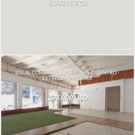
4.000.000 Gs.
REF.
679
LOCAL COMERCIAL C/ OFICINAS Z/ CENTRO -
ESTRELLA C/ ALBERDI
Zona BOLSI / PANTE{ON DE LOS HÉROES
275.000 USD