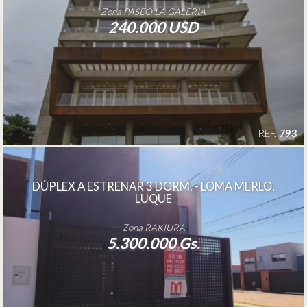
Zona PASEO LA GALERIA
240.000 USD
REF.
793
DÚPLEX A ESTRENAR 3 DORM. - LOMA MERLO,
LUQUE
Zona RAKIURA
5.300.000 Gs.