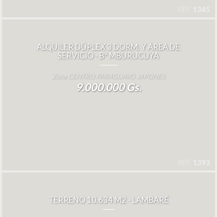
REF.
1345
ALQUILER DÚPLEX 3 DORM. Y ÁREA DE
SERVICIO - Bº MBURUCUYA
Zona CENTRO PARAGUAYO JAPONES
9.000.000 Gs.
REF.
1393
TERRENO 10.634 M2 - LAMBARÉ