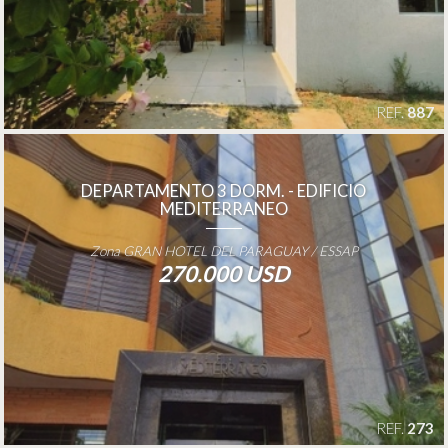
REF.
887
DEPARTAMENTO 3 DORM. - EDIFICIO
MEDITERRANEO
Zona GRAN HOTEL DEL PARAGUAY / ESSAP
270.000 USD
REF.
273