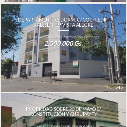
DEPARTAMENTO 2 DORM. C/ COCH. EDIF.
KALLSEN - B° VISTA ALEGRE
Zona I.N.C. Industria Nacional del Cemento
2.500.000 Gs.
REF.
545
PROPIEDAD SOBRE 25 DE MAYO E/
CONSTITUCIÓN Y CURUPAYTY
Zona TOURING CLUB PARAGUAYO